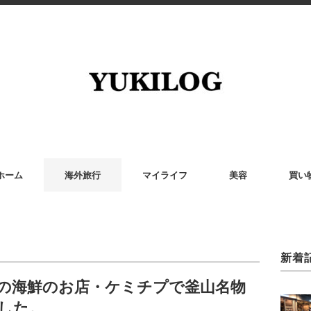
ホーム
海外旅行
マイライフ
美容
買い
新着
業の海鮮のお店・ケミチプで釜山名物
した。