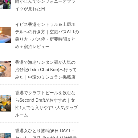
雨が止んでシンフォニーオブラ
イツが見れた日
イビス香港セントラル＆上環ホ
テルへの行き方｜空港バスA11の
乗り方・バス停・所要時間まと
め＋宿泊レビュー
香港で海老ワンタン麺が人気の
沾仔記(Tsim Chai Kee)へ行って
みた｜中環のミシュラン掲載店
香港でクラフトビールを飲むな
らSecond Draftがおすすめ｜女
性1人でも入りやすい人気タップ
ルーム
香港女ひとり旅5泊6日 DAY1－
セントレア発 旅の始まりは海老