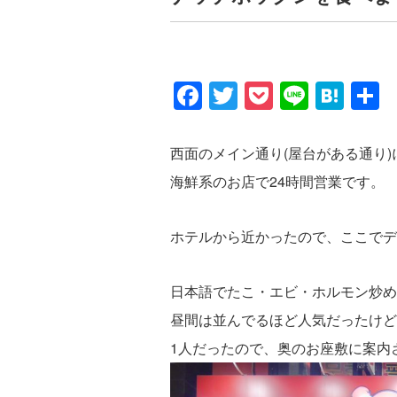
F
T
P
Li
H
a
wi
o
n
at
c
tt
ck
e
e
西面のメイン通り(屋台がある通り
e
er
et
n
海鮮系のお店で24時間営業です。
b
a
o
ホテルから近かったので、ここでデ
o
k
日本語でたこ・エビ・ホルモン炒め
昼間は並んでるほど人気だったけど
1人だったので、奥のお座敷に案内