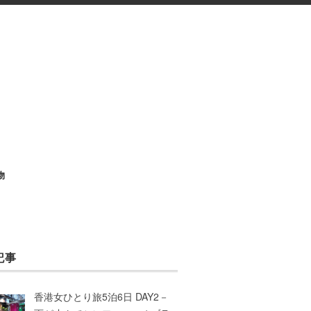
物
記事
香港女ひとり旅5泊6日 DAY2－