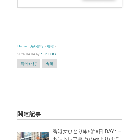
ッピング
Home
›
海外旅行
›
香港
›
2026-04-04
by
YUKILOG
海外旅行
香港
関連記事
香港女ひとり旅5泊6日 DAY1－
セントレア発 旅の始まりは海