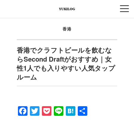
香港
香港でクラフトビールを飲むな
らSecond Draftがおすすめ｜女
性1人でも入りやすい人気タップ
ルーム
F
T
P
Li
H
共
a
wi
o
n
at
有
c
tt
ck
e
e