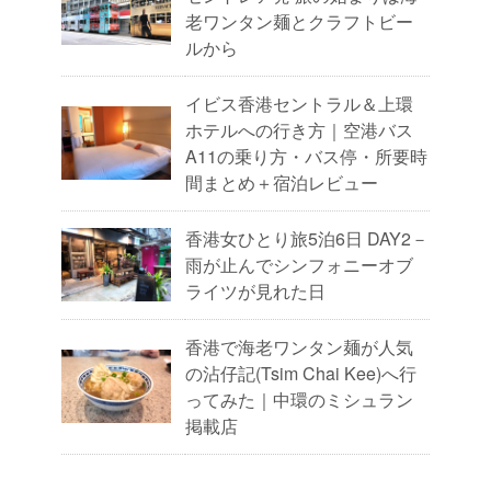
老ワンタン麺とクラフトビー
ルから
イビス香港セントラル＆上環
ホテルへの行き方｜空港バス
A11の乗り方・バス停・所要時
間まとめ＋宿泊レビュー
香港女ひとり旅5泊6日 DAY2－
雨が止んでシンフォニーオブ
ライツが見れた日
香港で海老ワンタン麺が人気
の沾仔記(Tsim Chai Kee)へ行
ってみた｜中環のミシュラン
掲載店