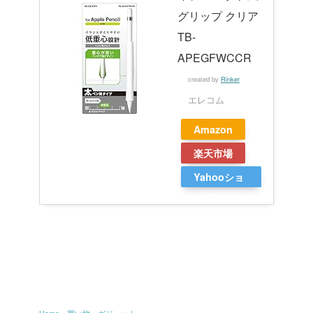
グリップ クリア
TB-
APEGFWCCR
created by
Rinker
エレコム
Amazon
楽天市場
Yahooショ
ッピング
Home
›
買い物
›
ガジェット
›