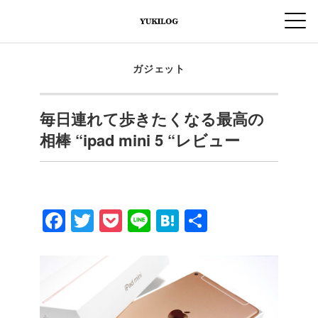
ガジェット
毎日連れて歩きたくなる最高の
相棒 “ipad mini 5 “レビュー
F
T
P
Li
H
共
a
wi
o
n
at
有
c
tt
ck
e
e
e
er
et
n
b
a