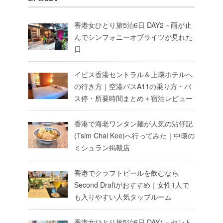
香港女ひとり旅5泊6日 DAY2－雨が止
んでシンフォニーオブライツが見れた
日
イビス香港セントラル＆上環ホテルへ
の行き方｜空港バスA11の乗り方・バ
ス停・所要時間まとめ＋宿泊レビュー
香港で海老ワンタン麺が人気の沾仔記
(Tsim Chai Kee)へ行ってみた｜中環の
ミシュラン掲載店
香港でクラフトビールを飲むなら
Second Draftがおすすめ｜女性1人で
も入りやすい人気タップルーム
香港女ひとり旅5泊6日 DAY1－セント