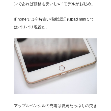
ンであれば価格も安いしwifiモデルがお勧め。
iPhoneでは今時古い指紋認証もipad mini５で
はバリバリ現役だ。
アップルペンシルの充電は愛嬌たっぷりの突き