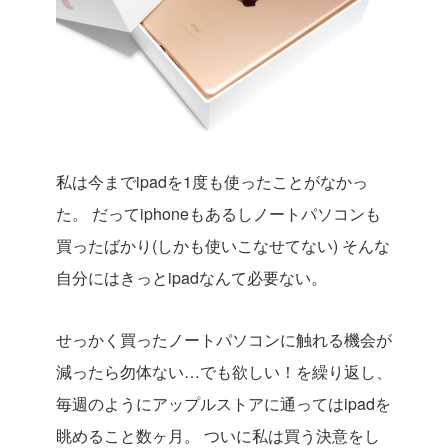
o
o
k
私は今までipadを1度も使ったことがなかっ
た。
だってiphoneもあるしノートパソコンも
買ったばかり(しかも使いこなせてない)
そんな
自分にはきっとipadなんて必要ない。
せっかく買ったノートパソコンに触れる機会が
減ったら勿体ない…でも欲しい！を繰り返し、
毎週のようにアップルストアに通ってはipadを
眺めること数ヶ月。
ついに私は買う決意をし