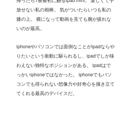
帰ったら1番最初に触るipad mini。
愛しくて手
放せない私の相棒。
気がついたらいつも私の
膝の上。
横になって動画を見ても腕が疲れな
いのが最高。
iphoneやパソコンでは面倒なことがipadならや
りたいという衝動に駆られるし、ipadでしか味
わえない独特なポジションがある。
ipadはで
っかいiphoneではなかった。
iphoneでもパソ
コンでも得られない想像力や好奇心を掻き立て
てくれる最高のデバイスだ。