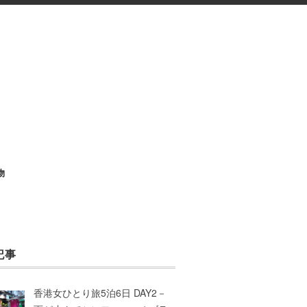
物
記事
香港女ひとり旅5泊6日 DAY2－