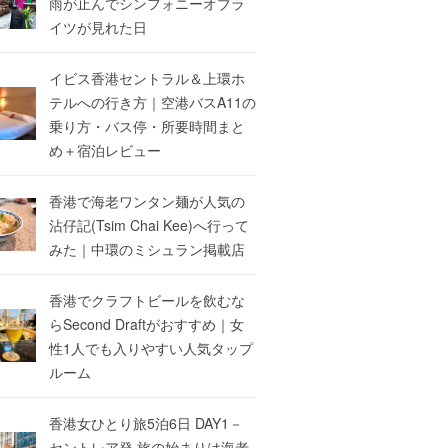
雨が止んでシンフォニーオブラ
イツが見れた日
イビス香港セントラル＆上環ホ
テルへの行き方｜空港バスA11の
乗り方・バス停・所要時間まと
め＋宿泊レビュー
香港で海老ワンタン麺が人気の
沾仔記(Tsim Chai Kee)へ行って
みた｜中環のミシュラン掲載店
香港でクラフトビールを飲むな
らSecond Draftがおすすめ｜女
性1人でも入りやすい人気タップ
ルーム
香港女ひとり旅5泊6日 DAY1－
セントレア発 旅の始まりは海老